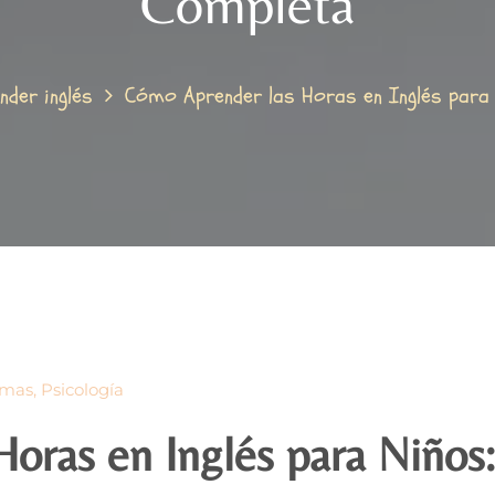
Completa
nder inglés
Cómo Aprender las Horas en Inglés para
omas
,
Psicología
oras en Inglés para Niños