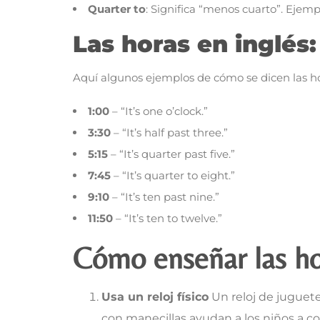
Quarter to
: Significa “menos cuarto”. Ejempl
Las horas en inglés
Aquí algunos ejemplos de cómo se dicen las ho
1:00
– “It’s one o’clock.”
3:30
– “It’s half past three.”
5:15
– “It’s quarter past five.”
7:45
– “It’s quarter to eight.”
9:10
– “It’s ten past nine.”
11:50
– “It’s ten to twelve.”
Cómo enseñar las ho
Usa un reloj físico
Un reloj de juguete
con manecillas ayudan a los niños a c