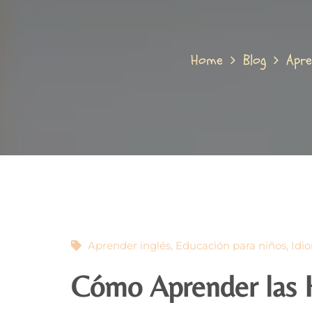
Home
Blog
Apre
Aprender inglés
,
Educación para niños
,
Idi
Cómo Aprender las H