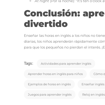
At night
(Por la noche): “It’s ten o’clock a
Conclusión: apren
divertido
Enseñar las horas en inglés a los niños no tien
diarias, los niños aprenderán rápidamente cóm
para que los pequeños no pierdan el interés. 
Tags:
Actividades para aprender inglés
Aprender horas en inglés para niños
Cómo de
Ejemplos de horas en inglés
Enseñar inglés
Juegos para aprender inglés
Reloj en inglés