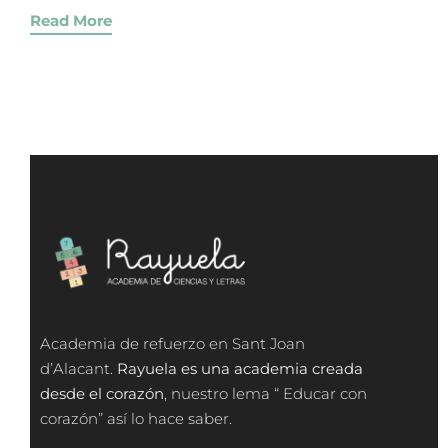
Read More
Academia de refuerzo en Sant Joan
d’Alacant.
Rayuela es una academia creada
desde el corazón
, nuestro lema “ Educar con
corazón” así lo hace saber.