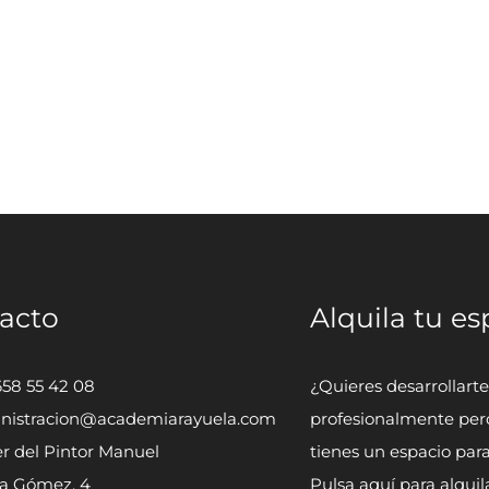
acto
Alquila tu es
658 55 42 08
¿Quieres desarrollarte
nistracion@academiarayuela.com
profesionalmente per
r del Pintor Manuel
tienes un espacio par
a Gómez, 4
Pulsa aquí para alquil