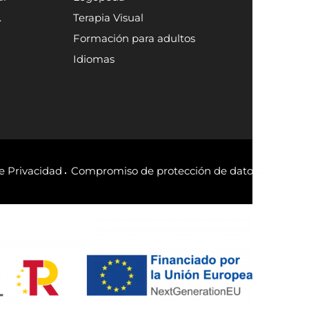
.
Terapia Visual
Formación para adultos
Idiomas
de Privacidad
Compromiso de protección de datos
Política