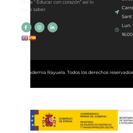
lema “ Educar con corazón” así lo
Carre
hace saber.
Sant 
Lun. 
16:0
©
2026 Academia Rayuela. Todos los derechos reservado