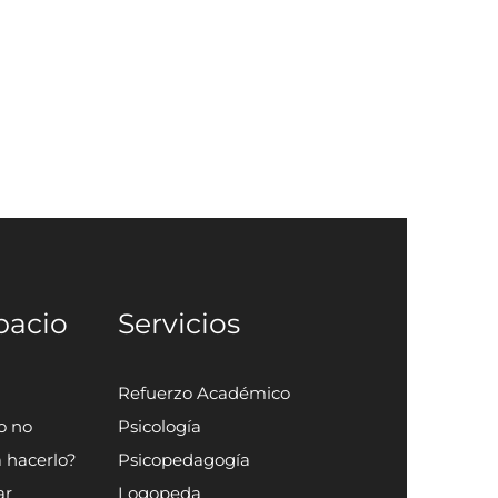
pacio
Servicios
Refuerzo Académico
o no
Psicología
a hacerlo?
Psicopedagogía
ar
Logopeda