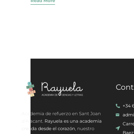
Read More
Cont
+34 
Academia de refuerzo en Sant Joan
admi
d’Alacant.
Rayuela es una academia
Carre
creada desde el corazón
, nuestro
Baez